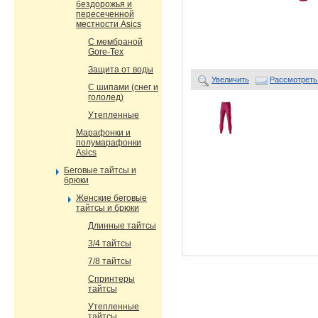
бездорожья и
пересеченной
местности Asics
С мембраной
Gore-Tex
Защита от воды
Увеличить
Рассмотреть
С шипами (снег и
гололед)
Утепленные
Марафонки и
полумарафонки
Asics
Беговые тайтсы и
брюки
Женские беговые
тайтсы и брюки
Длинные тайтсы
3/4 тайтсы
7/8 тайтсы
Спринтеры
тайтсы
Утепленные
тайтсы