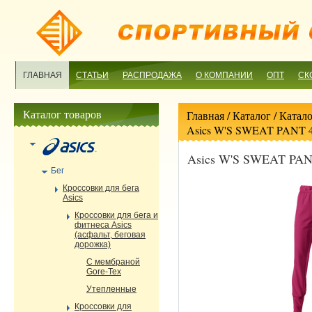
ГЛАВНАЯ
СТАТЬИ
РАСПРОДАЖА
О КОМПАНИИ
ОПТ
СК
Каталог товаров
Главная
/ Каталог /
Катало
Asics W'S SWEAT PANT 4
Asics W'S SWEAT PAN
Бег
Кроссовки для бега
Asics
Кроссовки для бега и
фитнеса Asics
(асфальт, беговая
дорожка)
С мембраной
Gore-Tex
Утепленные
Кроссовки для