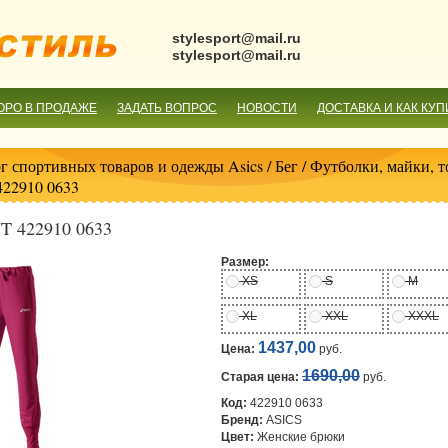
stylesport@mail.ru
stylesport@mail.ru
ОРО В ПРОДАЖЕ
ЗАДАТЬ ВОПРОС
НОВОСТИ
ДОСТАВКА И КАК КУП
г спортивных товаров и одежды Asics
/
Бег
/
Футболки, майки, т
22910 0633
T 422910 0633
Размер:
XS
S
M
XL
XXL
XXXL
1437,00
Цена:
руб.
1690,00
Старая цена:
руб.
Код:
422910 0633
Бренд:
ASICS
Цвет:
Женские брюки