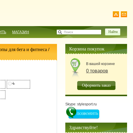
ИТЬ
МАГАЗИН
Поиск
Корзина покупок
опы для бега и фитнеса
/
В вашей корзине
0 товаров
L
Оформить заказ
Skype: stylesport.ru
Здравствуйте!