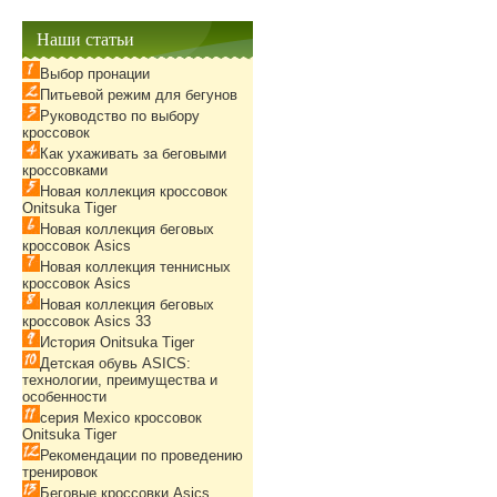
Наши статьи
Выбор пронации
Питьевой режим для бегунов
Руководство по выбору
кроссовок
Как ухаживать за беговыми
кроссовками
Новая коллекция кроссовок
Onitsuka Tiger
Новая коллекция беговых
кроссовок Asics
Новая коллекция теннисных
кроссовок Asics
Новая коллекция беговых
кроссовок Asics 33
История Onitsuka Tiger
Детская обувь ASICS:
технологии, преимущества и
особенности
серия Mexico кроссовок
Onitsuka Tiger
Рекомендации по проведению
тренировок
Беговые кроссовки Asics