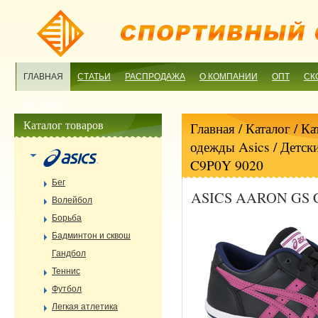
ГЛАВНАЯ
СТАТЬИ
РАСПРОДАЖА
О КОМПАНИИ
ОПТ
СК
МАГАЗИН
Каталог товаров
Главная
/ Каталог /
Ка
одежды Asics
/
Детск
C9P0Y 9020
Бег
ASICS AARON GS C
Волейбол
Борьба
Бадминтон и сквош
Гандбол
Теннис
Футбол
Легкая атлетика