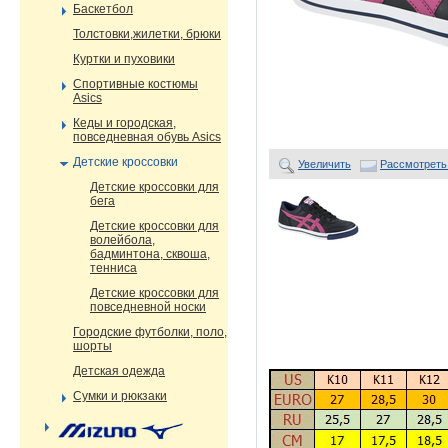
Баскетбол
Толстовки,жилетки, брюки
Куртки и пуховики
Спортивные костюмы
Asics
Кеды и городская,
повседневная обувь Asics
Детские кроссовки
Увеличить
Рассмотреть
Детские кроссовки для
бега
Детские кроссовки для
волейбола,
бадминтона, сквоша,
тенниса
Детские кроссовки для
повседневной носки
Городские футболки, поло,
шорты
Детская одежда
Сумки и рюкзаки