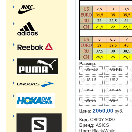
Размер:
US K10
US K11
US 1.5
US 2
US 4
US 4.5
US 6.5
US 7
2050,00
Цена:
руб.
Код:
C9P0Y 9020
Бренд:
ASICS
Цвет:
Black/White