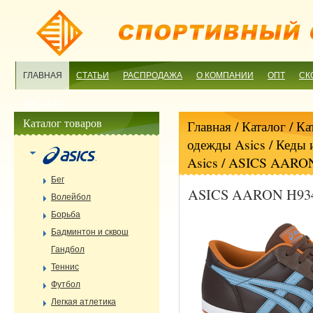
ГЛАВНАЯ
СТАТЬИ
РАСПРОДАЖА
О КОМПАНИИ
ОПТ
СК
МАГАЗИН
Каталог товаров
Главная
/ Каталог /
Ка
одежды Asics
/
Кеды и
Asics
/ ASICS AARON
Бег
ASICS AARON H934
Волейбол
Борьба
Бадминтон и сквош
Гандбол
Теннис
Футбол
Легкая атлетика