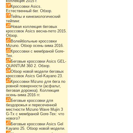
коллекция 2015 г.
Кроссовки Asics.
Естественный бег. Обзор.
Тейпы и кинезиологический
тейпинг.
Новая коллекция беговых
кроссовок Asics весна-лето 2015.
Обзор.
Волейбольные кроссовки
Mizuno. Обзор осень-зима 2016.
Кроссовки с мембраной Gore-
Tex.
Беговые кроссовки Asics GEL-
QUANTUM 360 2. Обзор.
Обзор новой модели беговых
кроссовок Asics Gel-Kayano 23.
Кроссовки Mizuno для бега по
ровной поверхности (асфальт,
беговая дорожка). Коллекция
осень-зима 2016 гг.
Беговые кроссовки для
бездорожья и пересеченной
местности Mizuno Wave Mujin 3
G-Tx с мембраной Gore-Tex: что
нового?
Беговые кроссовки Asics Gel
Kayano 25. Обзор новой модели.