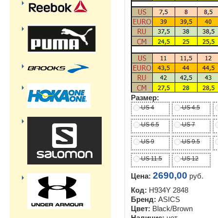
Размер:
US 4
US 4.5
US 6.5
US 7
US 9
US 9.5
US 11.5
US 12
2690,00
Цена:
руб.
Код:
H934Y 2848
Бренд:
ASICS
Цвет:
Black/Brown