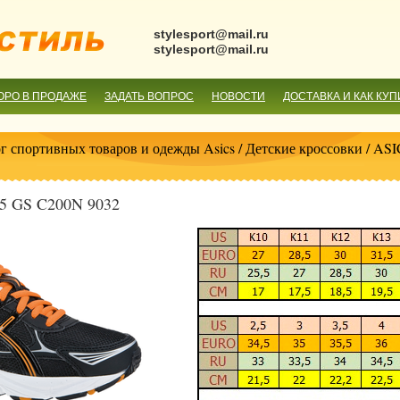
stylesport@mail.ru
stylesport@mail.ru
ОРО В ПРОДАЖЕ
ЗАДАТЬ ВОПРОС
НОВОСТИ
ДОСТАВКА И КАК КУП
г спортивных товаров и одежды Asics
/
Детские кроссовки
/ AS
 GS C200N 9032