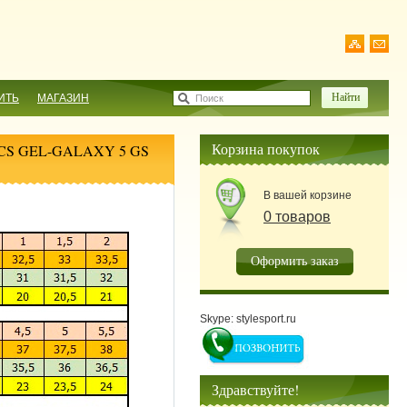
ИТЬ
МАГАЗИН
Поиск
Корзина покупок
ICS GEL-GALAXY 5 GS
В вашей корзине
0 товаров
Оформить заказ
Skype: stylesport.ru
Здравствуйте!