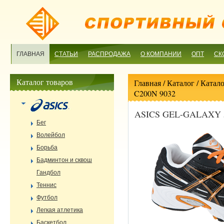
ГЛАВНАЯ
СТАТЬИ
РАСПРОДАЖА
О КОМПАНИИ
ОПТ
СК
Каталог товаров
Главная
/ Каталог /
Катало
C200N 9032
ASICS GEL-GALAXY 5
Бег
Волейбол
Борьба
Бадминтон и сквош
Гандбол
Теннис
Футбол
Легкая атлетика
Баскетбол