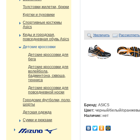
Толстовки,жилетки, брюки
Куртки и пуховики
Спортивные костюмы
Asics
Кеды и городская,
Увеличить
Рассмотреть
повседневная обувь Asics
Детские кроссовки
Детские кроссовки для
бега
Детские кроссовки для
волейбола,
бадминтона, сквоша,
тенниса
Детские кроссовки для
повседневной носки
Городские футболки, поло,
шорты
Бренд:
ASICS
Цвет:
черный/белый/оранжев
Детская одежда
Наличие:
нет
Сумки и рюкзаки