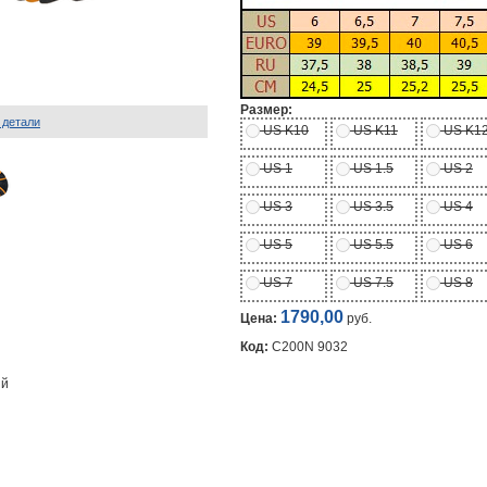
Размер:
 детали
US K10
US K11
US K1
US 1
US 1.5
US 2
US 3
US 3.5
US 4
US 5
US 5.5
US 6
US 7
US 7.5
US 8
1790,00
Цена:
руб.
Код:
C200N 9032
ый