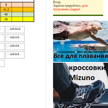
Вход
Зарегистрируйтесь
для
получения скидок!
2
US K13
US 2.5
US 4.5
US 6.5