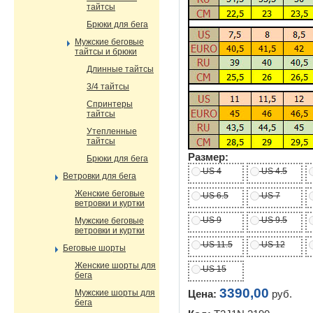
тайтсы
Брюки для бега
Мужские беговые
тайтсы и брюки
Длинные тайтсы
3/4 тайтсы
Спринтеры
тайтсы
Утепленные
тайтсы
Размер:
Брюки для бега
US 4
US 4.5
Ветровки для бега
Женские беговые
US 6.5
US 7
ветровки и куртки
US 9
US 9.5
Мужские беговые
ветровки и куртки
US 11.5
US 12
Беговые шорты
Женские шорты для
US 15
бега
3390,00
Мужские шорты для
Цена:
руб.
бега