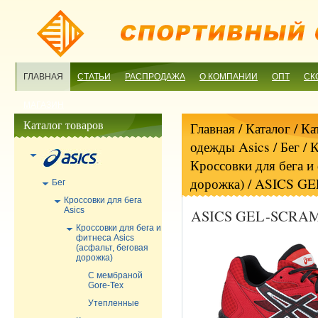
ГЛАВНАЯ
СТАТЬИ
РАСПРОДАЖА
О КОМПАНИИ
ОПТ
СК
МАГАЗИН
Каталог товаров
Главная
/ Каталог /
Ка
одежды Asics
/
Бег
/
К
Кроссовки для бега и 
дорожка)
/ ASICS GE
Бег
Кроссовки для бега
Asics
ASICS GEL-SCRAM 
Кроссовки для бега и
фитнеса Asics
(асфальт, беговая
дорожка)
С мембраной
Gore-Tex
Утепленные