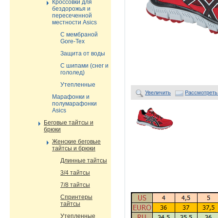
Кроссовки для
бездорожья и
пересеченной
местности Asics
С мембраной
Gore-Tex
Защита от воды
С шипами (снег и
гололед)
Утепленные
Увеличить
Рассмотреть
Марафонки и
полумарафонки
Asics
Беговые тайтсы и
брюки
Женские беговые
тайтсы и брюки
Длинные тайтсы
3/4 тайтсы
7/8 тайтсы
Спринтеры
тайтсы
Утепленные