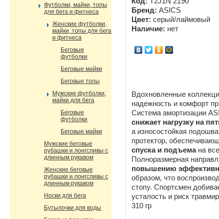
Код:
T2J1N 2190
Футболки, майки, топы
Бренд:
ASICS
для бега и фитнеса
Цвет:
серый/лаймовый
Женские футболки,
Наличие:
нет
майки, топы для бега
и фитнеса
Беговые
футболки
Беговые майки
Беговые топы
Мужские футболки,
Вдохновленные коллекци
майки для бега
надежность и комфорт пр
Беговые
Система амортизации AS
футболки
снижает нагрузку
на пят
а износостойкая подошва
Беговые майки
протектор, обеспечиваю
Мужские беговые
спуска и подъема
на все
рубашки и лонгсливы с
длинным рукавом
Полноразмерная направ
повышению эффективно
Женские беговые
рубашки и лонгсливы с
образом, что воспроизво
длинным рукавом
стопу. Спортсмен добива
Носки для бега
усталость и риск травми
310 гр
Бутылочки для воды