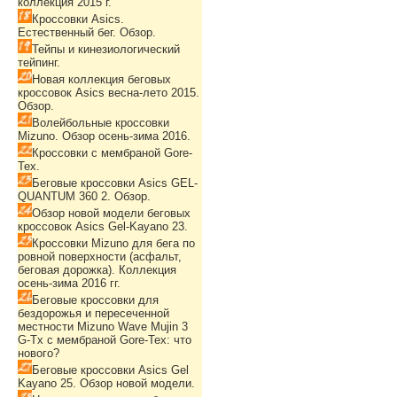
коллекция 2015 г.
Кроссовки Asics.
Естественный бег. Обзор.
Тейпы и кинезиологический
тейпинг.
Новая коллекция беговых
кроссовок Asics весна-лето 2015.
Обзор.
Волейбольные кроссовки
Mizuno. Обзор осень-зима 2016.
Кроссовки с мембраной Gore-
Tex.
Беговые кроссовки Asics GEL-
QUANTUM 360 2. Обзор.
Обзор новой модели беговых
кроссовок Asics Gel-Kayano 23.
Кроссовки Mizuno для бега по
ровной поверхности (асфальт,
беговая дорожка). Коллекция
осень-зима 2016 гг.
Беговые кроссовки для
бездорожья и пересеченной
местности Mizuno Wave Mujin 3
G-Tx с мембраной Gore-Tex: что
нового?
Беговые кроссовки Asics Gel
Kayano 25. Обзор новой модели.