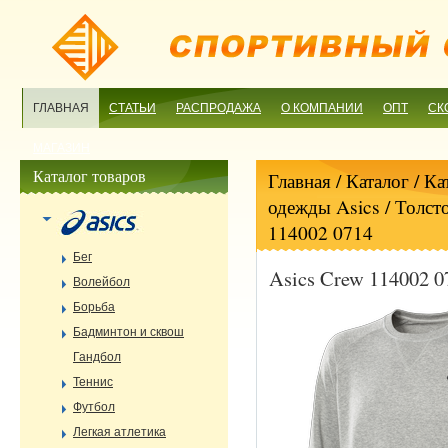
ГЛАВНАЯ
СТАТЬИ
РАСПРОДАЖА
О КОМПАНИИ
ОПТ
СК
МАГАЗИН
Каталог товаров
Главная
/ Каталог /
Ка
одежды Asics
/
Толст
114002 0714
Бег
Asics Crew 114002 0
Волейбол
Борьба
Бадминтон и сквош
Гандбол
Теннис
Футбол
Легкая атлетика