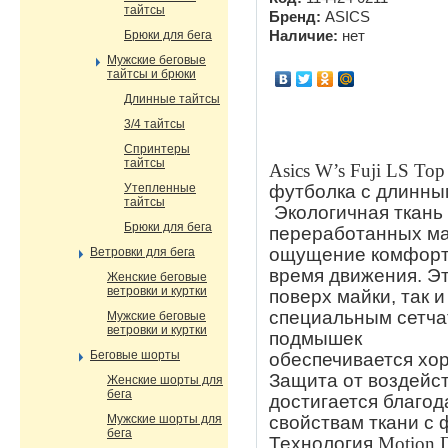
тайтсы
Бренд:
ASICS
Брюки для бега
Наличие:
нет
Мужские беговые
тайтсы и брюки
Длинные тайтсы
3/4 тайтсы
Спринтеры
тайтсы
Asics W’s Fuji LS To
футболка с длинным
Утепленные
тайтсы
Экологичная ткань
Брюки для бега
переработанных м
ощущение комфорта
Ветровки для бега
время движения. Эт
Женские беговые
ветровки и куртки
поверх майки, так 
специальным сетча
Мужские беговые
ветровки и куртки
подмышек
Беговые шорты
обеспечивается хо
Защита от воздейс
Женские шорты для
бега
достигается благо
свойствам ткани с
Мужские шорты для
бега
Технология
Motion 