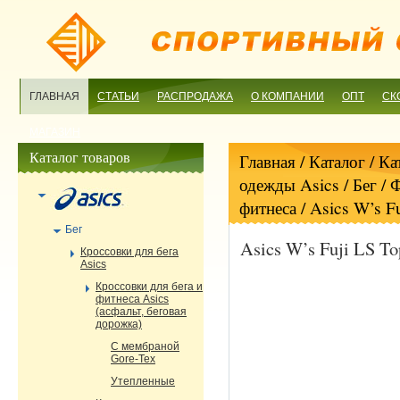
ГЛАВНАЯ
СТАТЬИ
РАСПРОДАЖА
О КОМПАНИИ
ОПТ
СК
МАГАЗИН
Каталог товаров
Главная
/ Каталог /
Ка
одежды Asics
/
Бег
/
Ф
фитнеса
/ Asics W’s F
Бег
Asics W’s Fuji LS T
Кроссовки для бега
Asics
Кроссовки для бега и
фитнеса Asics
(асфальт, беговая
дорожка)
С мембраной
Gore-Tex
Утепленные