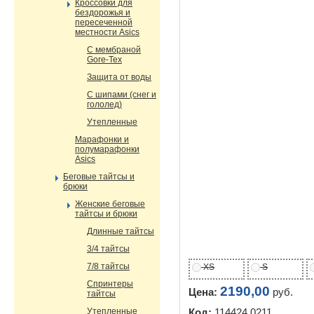
Кроссовки для
бездорожья и
пересеченной
местности Asics
С мембраной
Gore-Tex
Защита от воды
С шипами (снег и
гололед)
Утепленные
Марафонки и
полумарафонки
Asics
Беговые тайтсы и
брюки
Женские беговые
тайтсы и брюки
Длинные тайтсы
3/4 тайтсы
7/8 тайтсы
XS
S
Спринтеры
2190,00
Цена:
руб.
тайтсы
Утепленные
Код:
114424 0211