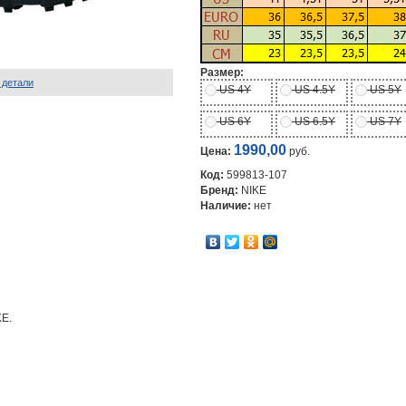
Размер:
 детали
US 4Y
US 4.5Y
US 5Y
US 6Y
US 6.5Y
US 7Y
1990,00
Цена:
руб.
Код:
599813-107
Бренд:
NIKE
Наличие:
нет
KE.