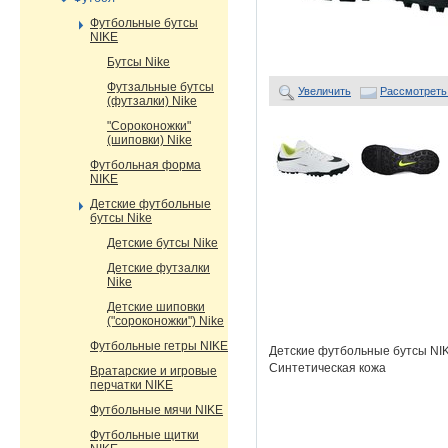
Футбольные бутсы
NIKE
Бутсы Nike
Футзальные бутсы
Увеличить
Рассмотреть
(футзалки) Nike
"Сороконожки"
(шиповки) Nike
Футбольная форма
NIKE
Детские футбольные
бутсы Nike
Детские бутсы Nike
Детские футзалки
Nike
Детские шиповки
("сороконожки") Nike
Футбольные гетры NIKE
Детские футбольные бутсы NI
Синтетическая кожа
Вратарские и игровые
перчатки NIKE
Футбольные мячи NIKE
Футбольные щитки