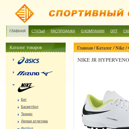
ГЛАВНАЯ
СТАТЬИ
РАСПРОДАЖА
О КОМПАНИИ
ОПТ
СК
Каталог товаров
Главная
/ Каталог /
Nike
/
NIKE JR HYPERVENO
Бег
Баскетбол
Теннис
Легкая атлетика
Футбол