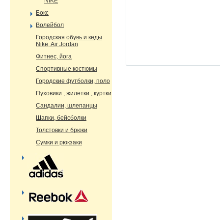
NIKE
Бокс
Волейбол
Городская обувь и кеды
Nike, Air Jordan
Фитнес, йога
Спортивные костюмы
Городские футболки, поло
Пуховики , жилетки , куртки
Сандалии, шлепанцы
Шапки, бейсболки
Толстовки и брюки
Сумки и рюкзаки