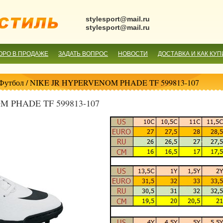
stylesport@mail.ru
stylesport@mail.ru
ОРО В ПРОДАЖЕ
ЗАДАТЬ ВОПРОС
НОВОСТИ
ДОСТАВКА И КАК КУП
Футбол
/ NIKE JR HYPERVENOM PHADE TF 599813-107
M PHADE TF 599813-107