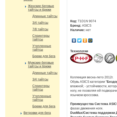
Женские беговые
тайтсы и брюки
Длинные тайтсы
Код:
T1D1N 9074
3/4 тайтсы
Бренд:
ASICS
7/8 тайтсы
Наличие:
нет
Спринтеры
тайтсы
Утепленные
тайтсы
Технологии
Брюки для бега
Мужские беговые
тайтсы и брюки
Длинные тайтсы
Коллекция весна-лето 2012г.
3/4 тайтсы
Обувь ASICS категории "
Бездо
Спринтеры
влажной; - устойчивости, кото
тайтсы
ногу, не позволяя ей подворач
язычком кроссовка.
Утепленные
тайтсы
Преимущества Система ASI
Брюки для бега
фазах движения ноги.
Ветровки для бега
DuoMax/Система поддержки 