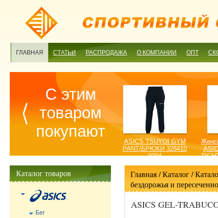
ГЛАВНАЯ
СТАТЬИ
РАСПРОДАЖА
О КОМПАНИИ
ОПТ
СК
С этим
товаром
покупают
ASICS TSUYOI GYM
Женск
PANT/БРЮКИ 328410
ASI
0904
TIGH
Каталог товаров
Главная
/ Каталог /
Катало
бездорожья и пересеченно
ASICS GEL-TRABUCO 
Бег