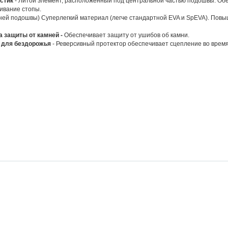
сстик
- Литой элемент, расположенный под центральной частью подошвы. Обе
чивание стопы.
ней подошвы) Суперлегкий материал (легче стандартной EVA и SpEVA). Пов
а защиты от камней -
Обеспечивает защиту от ушибов об камни.
ва для бездорожья
- Реверсивный протектор обеспечивает сцепление во время