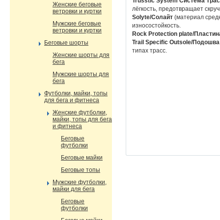
Trusstic System Система Тра
Женские беговые
лёгкость, предотвращает скру
ветровки и куртки
Solyte/Солайт
(материал сред
Мужские беговые
износостойкость.
ветровки и куртки
Rock Protection plate/Пластин
Trail Specific Outsole/Подош
Беговые шорты
типах трасс.
Женские шорты для
бега
Мужские шорты для
бега
Футболки, майки, топы
для бега и фитнеса
Женские футболки,
майки, топы для бега
и фитнеса
Беговые
футболки
Беговые майки
Беговые топы
Мужские футболки,
майки для бега
Беговые
футболки