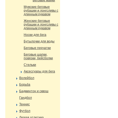
Беговые майки
Мужские беговые
рубашки и лонгсливы с
длинным рукавом
Женские беговые
рубашки и лонгсливы с
длинным рукавом
Носки для бега
Бутылочки для воды
Беговые перчатки
Беговые шапки,
повязки, бейсболки
Стельки
Аксессуары для бега
Волейбол
Борьба
Бадминтон и сквош
Гандбол
Теннис
Футбол
Легкая атлетика