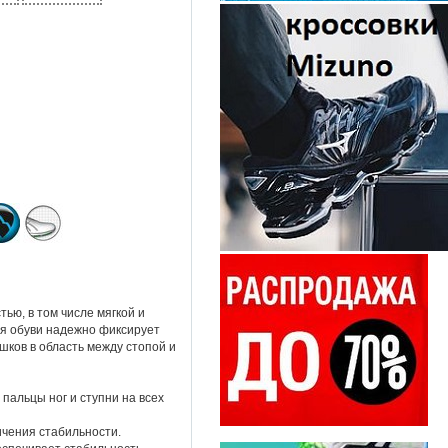
ью, в том числе мягкой и
ция обуви надежно фиксирует
шков в область между стопой и
 пальцы ног и ступни на всех
ичения стабильности.