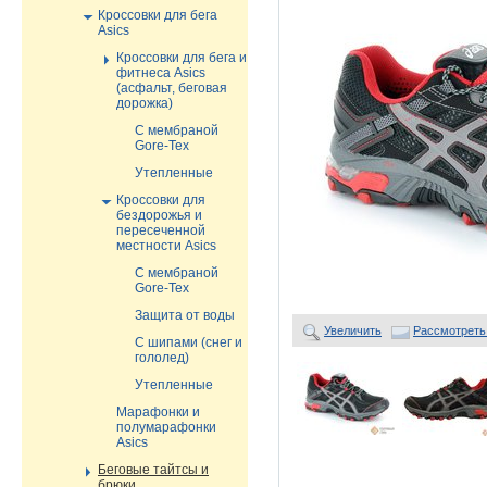
Кроссовки для бега
Asics
Кроссовки для бега и
фитнеса Asics
(асфальт, беговая
дорожка)
С мембраной
Gore-Tex
Утепленные
Кроссовки для
бездорожья и
пересеченной
местности Asics
С мембраной
Gore-Tex
Защита от воды
Увеличить
Рассмотреть
С шипами (снег и
гололед)
Утепленные
Марафонки и
полумарафонки
Asics
Беговые тайтсы и
брюки