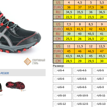
Размер:
US 4
US 4.5
US 5
 детали
US 6
US 6.5
US 7
US 8
US 8.5
US 9
US 10
US 10.5
US 11
US 12
US 12.5
US 13