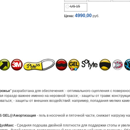
US 15
4990,00
Цена:
руб.
рожье
" разработана для обеспечения: - оптимального сцепления с поверхност
рая гораздо важнее именно на неровной трассе; - защиты от травм: конструк
иваться; - защиты от внешних воздействий: например, попадания мелких каме
CS GEL@Амортизация
- гель в носочной и пяточной части, снижает нагрузку на
ДуоМакс
- Средняя подошва двойной плотности для поддержки стопы и увел