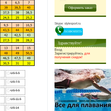
Оформить заказ
Skype: stylesport.ru
Здравствуйте!
Вход
Зарегистрируйтесь
для
получения скидок!
US 5.5
US 7.5
US 9.5
US 11.5
US 14