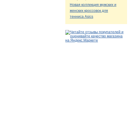
Новая коллекция мужских и
женских кроссовок для
тенниса Asics