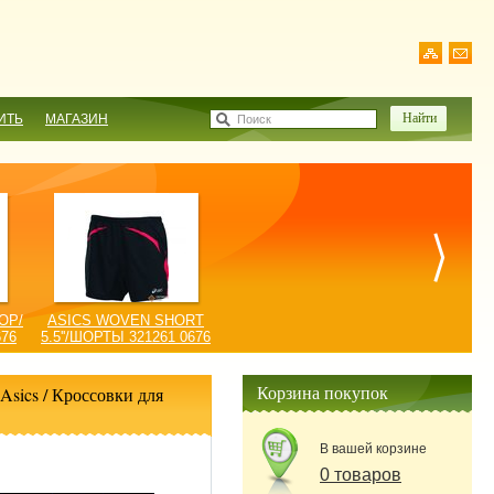
ИТЬ
МАГАЗИН
Поиск
OP/
ASICS WOVEN SHORT
676
5.5''/ШОРТЫ 321261 0676
Корзина покупок
Asics
/
Кроссовки для
В вашей корзине
0 товаров