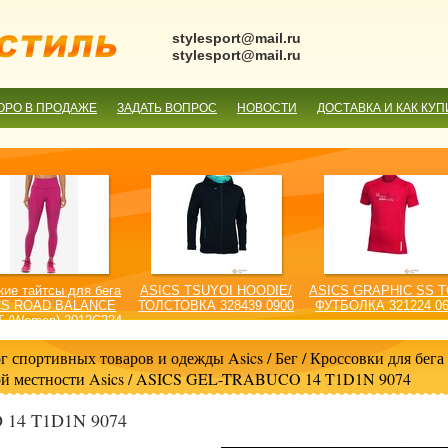
stylesport@mail.ru
stylesport@mail.ru
ОРО В ПРОДАЖЕ
ЗАДАТЬ ВОПРОС
НОВОСТИ
ДОСТАВКА И КАК КУП
ие тайтсы для бега
ASICS TSUYOI HOODIE/
ASICS GRAPHIC SS T
CS ROAD BALANCE
ТОЛСТОВКА 328439 0900
ФУТБОЛКА 321224 0
T (Women) 2012C224
601
г спортивных товаров и одежды Asics
/
Бег
/
Кроссовки для бега 
й местности Asics
/ ASICS GEL-TRABUCO 14 T1D1N 9074
14 T1D1N 9074