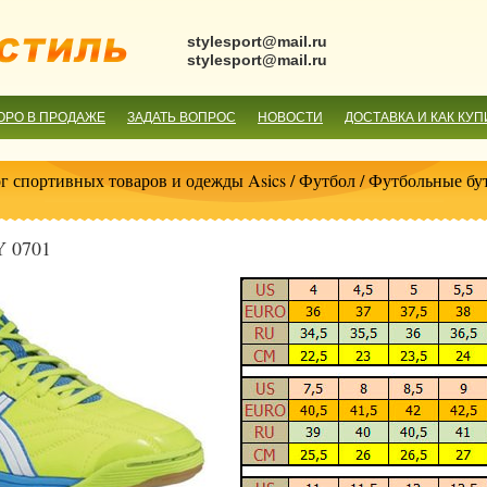
stylesport@mail.ru
stylesport@mail.ru
ОРО В ПРОДАЖЕ
ЗАДАТЬ ВОПРОС
НОВОСТИ
ДОСТАВКА И КАК КУП
г спортивных товаров и одежды Asics
/
Футбол
/
Футбольные бут
Y 0701