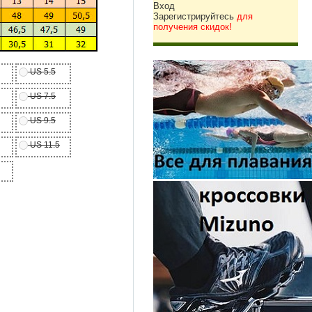
Вход
Зарегистрируйтесь
для
получения скидок!
US 5.5
US 7.5
US 9.5
US 11.5