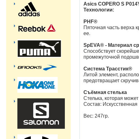
Asics COPERO S P014Y
Технологии:
PHF®
Пяточная часть верха к
ее.
SpEVA® - Материал с
Способствует скорейше
промежуточной подошв
Система Трасстик®
Литой элемент, распол
предотвращает скручив
Съёмная стелька
Стелька, которая может
Состав: Искусственная
Вес: 247гр.