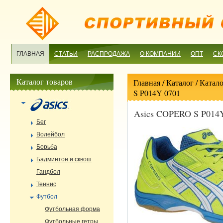
ГЛАВНАЯ
СТАТЬИ
РАСПРОДАЖА
О КОМПАНИИ
ОПТ
СК
Каталог товаров
Главная
/ Каталог /
Катало
S P014Y 0701
Asics COPERO S P014
Бег
Волейбол
Борьба
Бадминтон и сквош
Гандбол
Теннис
Футбол
Футбольная форма
Футбольные гетры