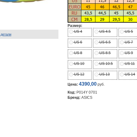
Размер:
US 4
US 4.5
US 5
 детали
US 6
US 6.5
US 7
US 8
US 8.5
US 9
US 10
US 10.5
US 11
US 12
US 13
US 14
4390,00
Цена:
руб.
Код:
P014Y 0701
Бренд:
ASICS