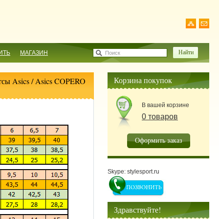
ИТЬ
МАГАЗИН
Поиск
Корзина покупок
сы Asics
/ Asics COPERO
В вашей корзине
0 товаров
Оформить заказ
Skype: stylesport.ru
Здравствуйте!