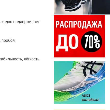
осходно поддерживает
ь пробоя
абильность, лёгкость,